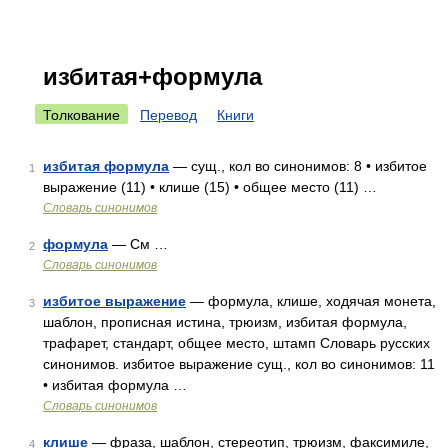
избитая+формула
Толкование
Перевод
Книги
избитая формула
— сущ., кол во синонимов: 8 • избитое
1
выражение (11) • клише (15) • общее место (11) …
Словарь синонимов
формула
— См …
2
Словарь синонимов
избитое выражение
— формула, клише, ходячая монета,
3
шаблон, прописная истина, трюизм, избитая формула,
трафарет, стандарт, общее место, штамп Словарь русских
синонимов. избитое выражение сущ., кол во синонимов: 11
• избитая формула …
Словарь синонимов
клише
— фраза, шаблон, стереотип, трюизм, факсимиле,
4