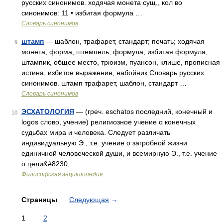
русских синонимов. ходячая монета сущ., кол во
синонимов: 11 • избитая формула …
Словарь синонимов
штамп
— шаблон, трафарет, стандарт; печать; ходячая
9
монета, форма, штемпель, формула, избитая формула,
штампик, общее место, трюизм, пуансон, клише, прописная
истина, избитое выражение, набойник Словарь русских
синонимов. штамп трафарет, шаблон, стандарт …
Словарь синонимов
ЭСХАТОЛОГИЯ
— (греч. eschatos последний, конечный и
10
logos слово, учение) религиозное учение о конечных
судьбах мира и человека. Следует различать
индивидуальную Э., т.е. учение о загробной жизни
единичной человеческой души, и всемирную Э., т.е. учение
о цели&#8230; …
Философская энциклопедия
Страницы
Следующая
→
1
2